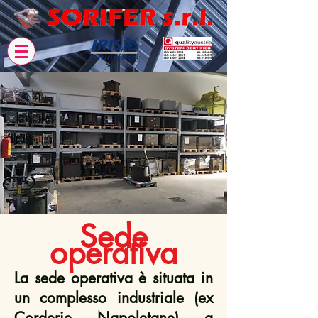
Sede
operativa
La sede operativa è situata in
un complesso industriale (ex
Corderie Napoletane) a