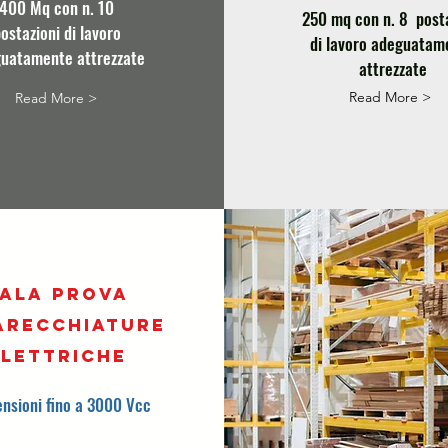
400 Mq con n. 10
250 mq con n. 8 post
ostazioni di lavoro
di lavoro adeguatam
uatamente attrezzate
attrezzate
Read More >
Read More >
ala prova
arecchiature
elettriche
ensioni fino a 3000 Vcc