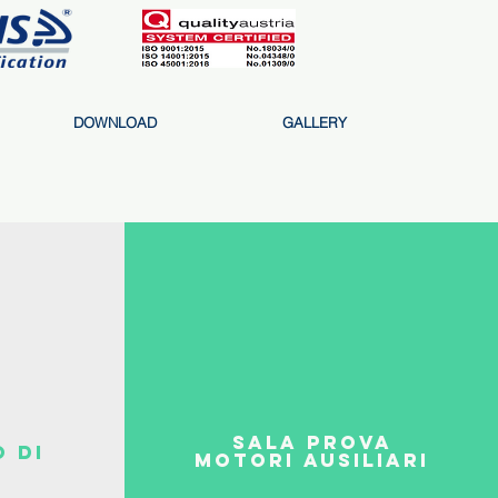
DOWNLOAD
GALLERY
sala prova
 di
motori ausiliari