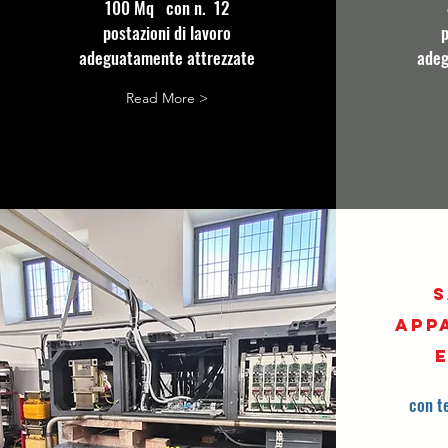
100 Mq con n. 12
postazioni di lavoro
p
adeguatamente attrezzate
adeg
Read More >
s
app
con t