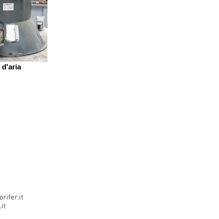
d'aria
rifer.it
it