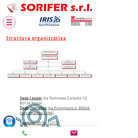
Struttura organizzativa
Sede Legale:
Via Tommaso Caravita 10,
80134 Napoli
Sede Operativa:
Via Pomigliano 6, 80048
Sant’Anastasia (NA)
Telefono:
0815614713
direzione@sorifer.it