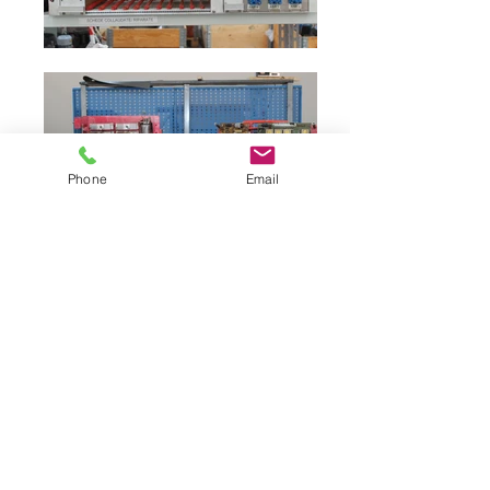
Phone
Email
Sede Legale:
Via Tommaso Caravita 10,
80134 Napoli
Sede Operativa:
Via Pomigliano 6, 80048
Sant’Anastasia (NA)
Telefono:
0815614713
direzione@sorifer.it
info@sorifer.it
Privacy Policy