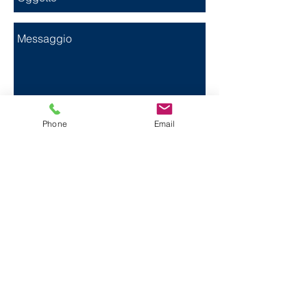
Phone
Email
Invia
Questo è un paragrafo. Fai clic qui per
modificarlo e aggiungere il tuo testo.
Sede Legale:
Via Tommaso Caravita 10,
80134 Napoli
Sede Operativa:
Via Pomigliano 6, 80048
Sant’Anastasia (NA)
Telefono:
0815614713
direzione@sorifer.it
info@sorifer.it